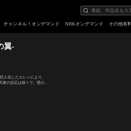
チャンネル！オンデマンド
NHKオンデマンド
その他有
の翼-
画。巨人化したエレンにより、
民衆の反応は様々で、壁の内
と導く救世主だと讃えた。そ
ッカーマン）、井上麻里奈
る…。