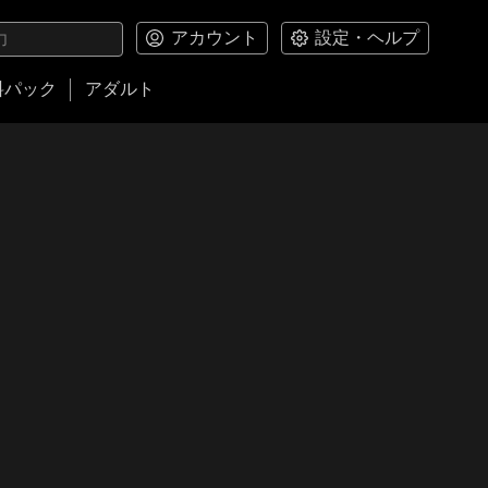
アカウント
設定・ヘルプ
料パック
アダルト