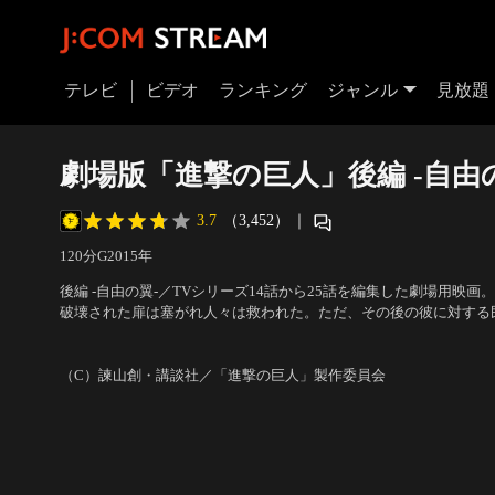
テレビ
ビデオ
ランキング
ジャンル
見放題
劇場版「進撃の巨人」後編 -自由
3.7
（3,452）
｜
120分
G
2015
年
後編 -自由の翼-／TVシリーズ14話から25話を編集した劇場用映
破壊された扉は塞がれ人々は救われた。ただ、その後の彼に対する
側に住む者ほど破滅に導く悪魔だと恐れ、外側に進む者ほど希望へ
声の出演：梶裕貴（エレン・イェーガー）、石川由依（ミカサ・ア
んな中、憲兵団と調査兵団が共にエレンを引き入れたいと名乗り出
（アルミン・アルレルト）、神谷浩史（リヴァイ） 他
（C）諫山創・講談社／「進撃の巨人」製作委員会