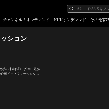
チャンネル！オンデマンド
NHKオンデマンド
その他有
ミッション
規模の捕獲作戦、始動！最強
の作戦担当ドラマーのミッシ
、現在は悪に染まった組織の
トニオ・バンデラス、ジェッ