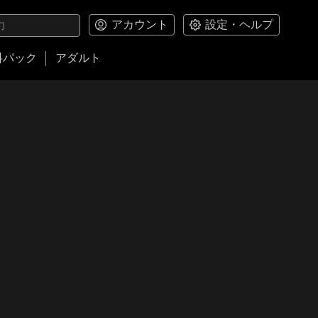
アカウント
設定・ヘルプ
料パック
アダルト