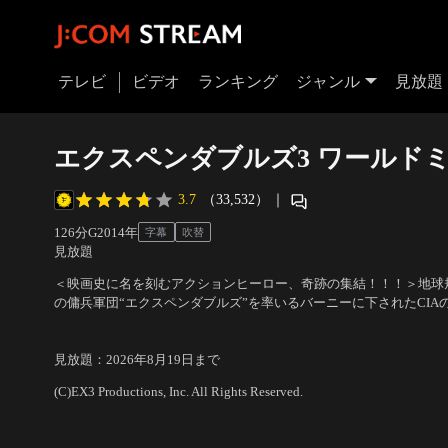
テレビ
ビデオ
ランキング
ジャンル
見放題
エクスペンダブルズ3 ワールド
3.7
（33,532）
｜
126分
G
2014
年
字幕
吹替
見放題
＜映画史に名を刻むアクションヒーロー、奇跡の集結！！！＞地球
の傭兵軍団“エクスペンダブルズ”を率いるバーニーに下されたCIA
ョン。それはかつて共にエクスペンダブルズを結成した仲間であり
出演：シルベスター・スタローン、ジェイソン・ステイサム、アン
大物ストーンバンクスの捕獲作戦だった…。
ト・リー 他
／
監督：パトリック・ヒューズ
見放題
：
2026年8月19日
まで
(C)EX3 Productions, Inc. All Rights Reserved.