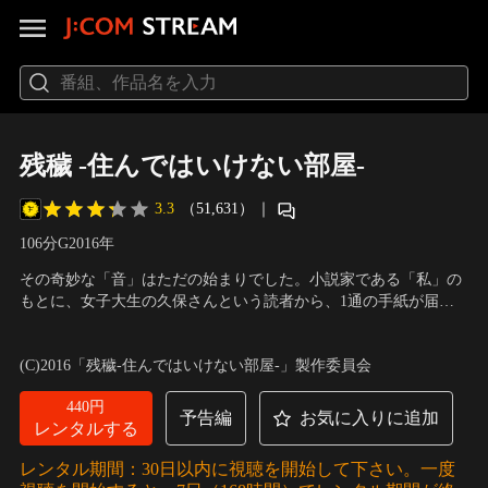
残穢 -住んではいけない部屋-
3.3
（51,631）
｜
106分
G
2016
年
その奇妙な「音」はただの始まりでした。小説家である「私」の
もとに、女子大生の久保さんという読者から、1通の手紙が届
く。「今住んでいる部屋で、奇妙な“音”がするんです」好奇心を
出演：竹内結子、橋本愛、坂口健太郎、滝藤賢一、佐々木蔵之介
抑えられず、調査を開始する「私」と久保さん。すると、そのマ
ほか
／
監督：中村義洋
(C)2016「残穢-住んではいけない部屋-」製作委員会
ンションの過去の住人たちが、引っ越し先で、自殺や心中、殺人
など、数々の事件を引き起こしていた事実が浮かび上がる。
440円
予告編
お気に入りに追加
レンタルする
レンタル期間：30日以内に視聴を開始して下さい。一度