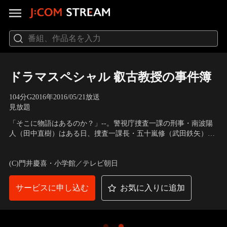
ドラマスペシャル 叡古教授の事件簿
104分
G
2016
年
2016/05/21放送
見放題
「そこに物語はあるのか？」--。警視庁捜査一課の刑事・南波陽
人（田中直樹）はある日、捜査一課長・五十嵐修（武田鉄矢）に
呼び出される。なんでも、南波の母校である帝都大学の法学部教
出演：藤木直人、田中直樹、清水富美加、白洲迅、宇梶剛士、浅
授に『犯罪捜査百年史』なる本の監修を頼んでいたが、制作中止
野ゆう子、武田鉄矢
(C)門井慶喜・小学館／テレビ朝日
になってしまったため、謝罪に行ってほしいというのだ。だが、
そこで思いがけない事件に遭遇する。
サービスに申し込む
お気に入りに追加