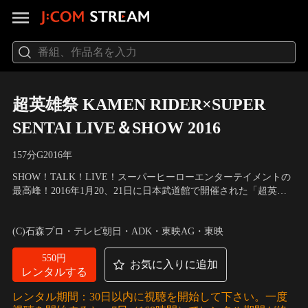
超英雄祭 KAMEN RIDER×SUPER
SENTAI LIVE＆SHOW 2016
157分
G
2016
年
SHOW！TALK！LIVE！スーパーヒーローエンターテイメントの
最高峰！2016年1月20、21日に日本武道館で開催された「超英雄
祭 KAMEN RIDER×SUPER SENTAI LIVE＆SHOW 2016」！
出演：西銘駿、大沢ひかる、山本涼介、柳喬之、磯村勇斗、悠木
碧、溝口琢矢、勧修寺玲旺
(C)石森プロ・テレビ朝日・ADK・東映AG・東映
550円
お気に入りに追加
レンタルする
レンタル期間：30日以内に視聴を開始して下さい。一度