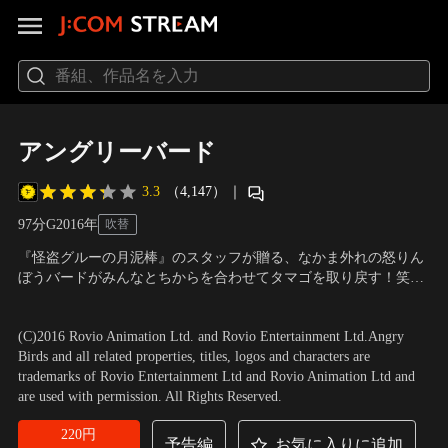
アングリーバード
3.3
（4,147）
｜
97分
G
2016
年
吹替
『怪盗グルーの月泥棒』のスタッフが贈る、なかま外れの怒りん
ぼうバードがみんなとちからを合わせてタマゴを取り戻す！笑い
あり涙あり！今年最高の感動アドベンチャー！バードたちが平和
声の出演：坂上 忍（レッド）、勝 杏里（チャック）、乃村健次
に暮らす島・バードアイランド。謎のピッグたちが大きな船に乗
（ボム）、園崎未恵（マチルダ）
／
監督：ファーガル・ライリー
(C)2016 Rovio Animation Ltd. and Rovio Entertainment Ltd.Angry
って島にやってきて、大事なタマゴが盗まれる大事件がおこる！
Birds and all related properties, titles, logos and characters are
trademarks of Rovio Entertainment Ltd and Rovio Animation Ltd and
are used with permission. All Rights Reserved.
220円
予告編
お気に入りに追加