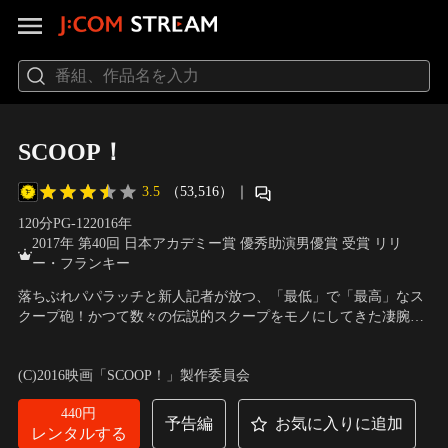
SCOOP！
3.5
（53,516）
｜
120分
PG-12
2016
年
2017年 第40回 日本アカデミー賞 優秀助演男優賞 受賞 リリ
ー・フランキー
落ちぶれパパラッチと新人記者が放つ、「最低」で「最高」なス
クープ砲！かつて数々の伝説的スクープをモノにしてきた凄腕カ
メラマン・都城静（福山雅治）。しかしその輝かしい業績も、現
出演：福山雅治、二階堂ふみ、吉田羊、滝藤賢一、リリー・フラ
役の雑誌編集者たちにはほとんど知られてない。過去のある事件
ンキー
／
監督：大根仁
(C)2016映画「SCOOP！」製作委員会
をきっかけに報道写真への情熱を失ってしまった静は、芸能スキ
ャンダル専門のパパラッチに転身。そんな彼に再び転機が訪れ
440円
る。
予告編
お気に入りに追加
レンタルする