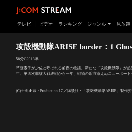
テレビ
ビデオ
ランキング
ジャンル
見放題
攻殻機動隊ARISE border：1 Ghost
58分
G
2013
年
草薙素子が少佐と呼ばれる前夜の物語。新たな『攻殻機動隊』が起動（AR
年、第四次非核大戦終戦から一年、戦禍の爪痕癒えぬニューポート
殺事件と、兵器売買における収賄容疑の掛った軍人が銃殺される事
声の出演：坂本真綾（草薙素子）、塾 一久（荒巻大輔）、松田健
軍人の電脳を求め墓地を暴く公安の荒巻大輔。そしてその背中に冷
（トグサ） 他
(C)士郎正宗・Production I.G／講談社・「攻殻機動隊ARISE」製作