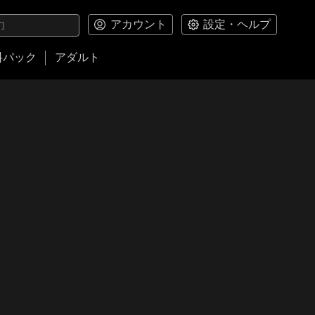
アカウント
設定・ヘルプ
料パック
アダルト