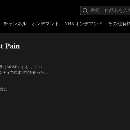
チャンネル！オンデマンド
NHKオンデマンド
その他有
 Pain
ISE）する--。2027
シティで自走地雷を使った爆
件があった。雨烟る中、その
一郎（バトー）、新垣樽助
たい銃口を向けたのは…。
委員会