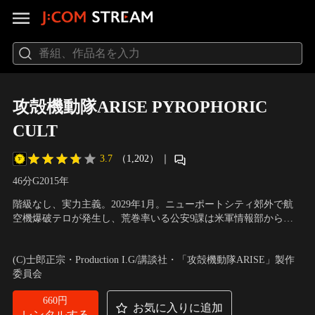
攻殻機動隊ARISE PYROPHORIC
CULT
3.7
（1,202）
｜
46分
G
2015
年
階級なし、実力主義。2029年1月。ニューポートシティ郊外で航
空機爆破テロが発生し、荒巻率いる公安9課は米軍情報部から共
同捜査の要請を受ける。事件の容疑者として挙げられたのは疑似
声の出演：坂本真綾（草薙素子）、塾 一久（荒巻大輔）、松田健
記憶を植え付ける電脳ウィルス「ファイア・スターター」のブロ
一郎（バトー）、新垣樽助（トグサ） 他
(C)士郎正宗・Production I.G/講談社・「攻殻機動隊ARISE」製作
ーカーとされる、通称“パイロマニア（放火魔）”。ホヅミ大佐を
委員会
殺害するためにカルテルから派遣され…。
660円
お気に入りに追加
レンタルする