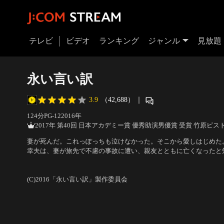
テレビ
ビデオ
ランキング
ジャンル
見放題
永い言い訳
3.9
（42,688）
｜
124分
PG-12
2016
年
2017年 第40回 日本アカデミー賞 優秀助演男優賞 受賞 竹原ピス
妻が死んだ。これっぽっちも泣けなかった。そこから愛しはじめた
幸夫は、妻が旅先で不慮の事故に遭い、親友とともに亡くなったと
相手と密会していた幸夫は、世間に対して悲劇の主人公を装うこと
出演：本木雅弘、竹原ピストル、藤田健心、白鳥玉季、堀内敬子、
日、妻の親友の遺族--トラック運転手の夫・陽一とその子供たちに
歩、深津絵里 他
／
原作：西川美和（『永い言い訳』（文春文庫刊）
(C)2016「永い言い訳」製作委員会