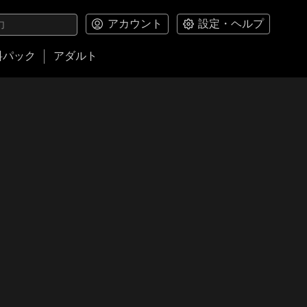
アカウント
設定・ヘルプ
料パック
アダルト