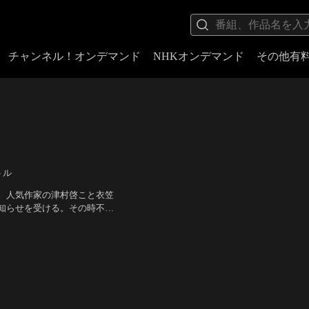
チャンネル！オンデマンド
NHKオンデマンド
その他有
トル
。人気作家の津村啓こと衣笠
知らせを受ける。その時不倫
しかできない。そんなある
池松壮亮、黒木華、山田真
出会った幸夫は…。
）