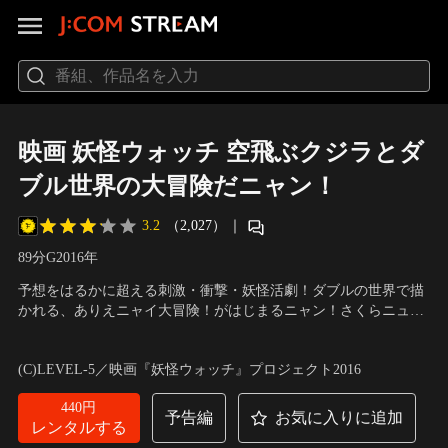
映画 妖怪ウォッチ 空飛ぶクジラとダ
ブル世界の大冒険だニャン！
3.2
（2,027）
｜
89分
G
2016
年
予想をはるかに超える刺激・衝撃・妖怪活劇！ダブルの世界で描
かれる、ありえニャイ大冒険！がはじまるニャン！さくらニュー
タウンに突如現れた空飛ぶ巨大クジラ。「ホゲェー！」と響き渡
声の出演：戸松遥、関智一、小桜エツコ、南出凌嘉、山崎賢人、
る鳴き声と共にケータや妖怪たちに訪れた変化とは…。ケータ
斎藤工、浜辺美波、黒島結菜、澤部佑、遠藤憲一、武井咲
／
監
(C)LEVEL-5／映画『妖怪ウォッチ』プロジェクト2016
「これがオレ！？」引っ張ると痛い髪、手にはしわ、それから…
督：ウシロシンジ、横井健司
肌には、毛穴まで！ニャンと！突如訪れたのは、実写の世界！
440円
予告編
お気に入りに追加
レンタルする