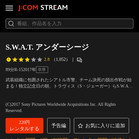
S.W.A.T. アンダーシージ
2.8
（1,052）
｜
89分
R-15
2017
年
吹替
武装組織に包囲されたシアトル市警、チーム決死の脱出作戦が始
まる！独立記念日の朝、トラヴィス（S・ジェーガー）らS.W.A.T.
のメンバーは正体不明の密輸品を押収するため、閉鎖中の倉庫へ
出演：サム・ジェーガー、マイケル・ジェイ・ホワイト、エイド
と向かう。現場に到着するやいなや激しい銃撃戦が勃発、トラヴ
リアンヌ・パリッキ、マシュー・マースデン、オリヴィア・チェ
(C)2017 Sony Pictures Worldwide Acquisitions Inc. All Rights
ィスは大切な仲間の一人を失ってしまう…。そんな中、彼らはコ
ン
／
監督：トニー・ジグリオ
Reserved.
ンテナの中で謎の男を発見し署まで連行する。
220円
予告編
お気に入りに追加
レンタルする