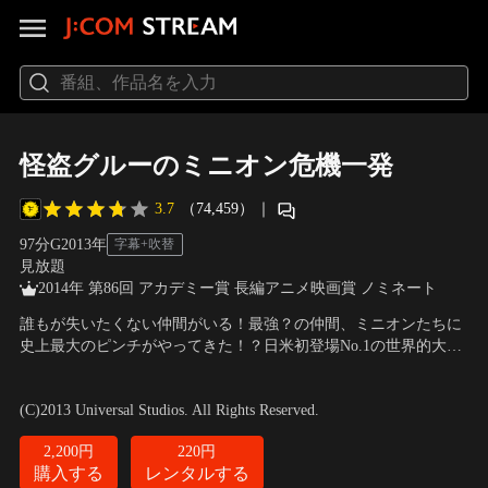
怪盗グルーのミニオン危機一発
3.7
（74,459）
｜
97分
G
2013
年
字幕+吹替
見放題
2014年 第86回 アカデミー賞 長編アニメ映画賞 ノミネート
誰もが失いたくない仲間がいる！最強？の仲間、ミニオンたちに
史上最大のピンチがやってきた！？日米初登場No.1の世界的大ヒ
ットシリーズ最新作！月を盗んで世界一の怪盗の名声を手に入れ
声の出演：笑福亭鶴瓶、芦田愛菜、中島美嘉、宮野真守、須藤祐
たグルーはあれから、娘として迎えた孤児3姉妹、黄色い軍団ミ
実、山寺宏一、中井貴一 他
／
監督：ピエール・コフィン、クリ
(C)2013 Universal Studios. All Rights Reserved.
ニオンたちと楽しく暮らしていた。ところがある日、反悪党同盟
ス・ルノー
の捜査官と名乗る美女・ルーシーに誘拐され…！？
2,200円
220円
購入する
レンタルする