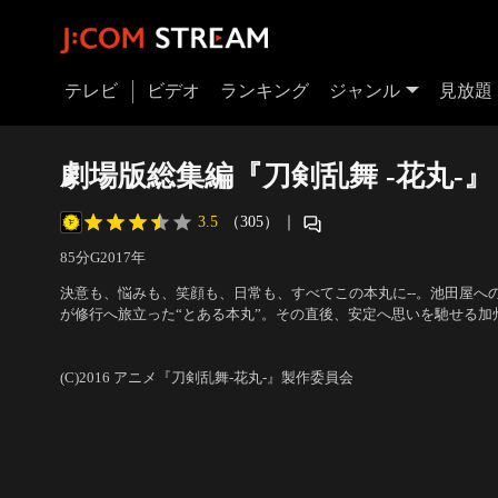
テレビ
ビデオ
ランキング
ジャンル
見放題
劇場版総集編『刀剣乱舞 -花丸-』 
3.5
（305）
｜
85分
G
2017
年
決意も、悩みも、笑顔も、日常も、すべてこの本丸に--。池田屋へ
が修行へ旅立った“とある本丸”。その直後、安定へ思いを馳せる加
紙を発見する--。
声の出演：市来光弘、増田俊樹
／
監督：直谷たかし、越田知明
(C)2016 アニメ『刀剣乱舞-花丸-』製作委員会