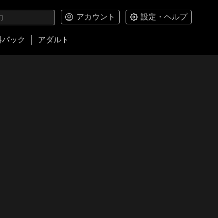
アカウント
設定・ヘルプ
料パック
アダルト