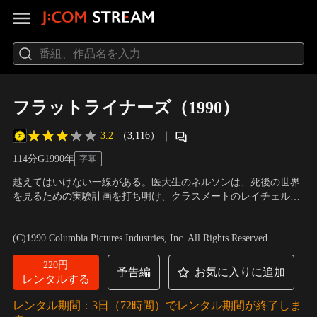
フラットライナーズ（1990）
3.2
（3,116）
｜
114分
G
1990
年
字幕
越えてはいけない一線がある。医大生のネルソンは、死後の世界
を見るための実験計画を打ち明け、クラスメートのレイチェル、
デビッド、ジョー、ステックルの4人が協力することに。彼らは
出演：キーファー・サザーランド、ジュリア・ロバーツ、ケビ
ネルソンの心臓を停止させ、一分後に蘇生を試みる。実験は成功
ン・ベーコン、ウィリアム・ボールドウィン、オリバー・プラッ
(C)1990 Columbia Pictures Industries, Inc. All Rights Reserved.
し、ジョー、デビッド、レイチェルが次々と実験台になる。だ
ト
／
監督：ジョエル・シューマーカー
が、死後の世界から戻った彼らを待ち受けていたものは…。
220円
予告編
お気に入りに追加
レンタルする
レンタル期間：3日（72時間）でレンタル期間が終了しま