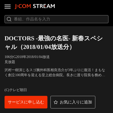
DOCTORS -最強の名医- 新春スペシ
ャル（2018/01/04放送分）
106分
G
2018
年
2018/01/04放送
見放題
沢村一樹演じるスゴ腕外科医相良浩介が3年ぶりに復活！まもな
く創立100周年を迎える堂上総合病院。長きに渡り院長を務めた
堂上たまき（野際陽子）は再び現役の医師として患者を診るた
出演：沢村一樹、高嶋政伸、比嘉愛未、黒川智花、松坂慶子、小
め、幸せの国・ブータンに診療所の開業を決意。そのあとを継
野武彦、伊藤蘭、野際陽子 ほか
(C)テレビ朝日
ぎ、森山卓（高嶋政伸）が院長に就任していた。診療所開業の手
伝いでブータンに行っていた相良浩介（沢村一樹）が帰国する
と…。
サービスに申し込む
お気に入りに追加