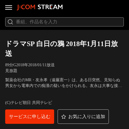
ドラマSP 白日の鴉 2018年1月11日放
送
89分
G
2018
年
2018/01/11放送
見放題
製薬会社のMR・友永孝（遠藤憲一）は、ある日突然、見知らぬ
男女から電車内での痴漢の疑いをかけられる。友永は大事な接待
の約束があり、その場を逃げ去ろうとするが、駆け付けた交番勤
出演：伊藤淳史、遠藤憲一、福田沙紀、斎藤暁、戸田昌宏、逢沢
務の新田真人（伊藤淳史）が抵抗する友永を逮捕。新人巡査の新
りな、姜暢雄、きたろう、益岡徹、寺尾聰
(C)テレビ朝日 共同テレビ
田は初めての手柄をあげる。
サービスに申し込む
お気に入りに追加