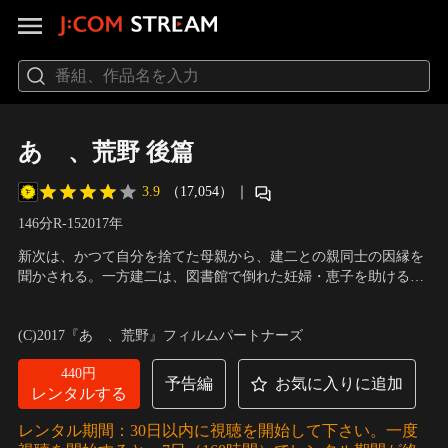
あゝ、荒野 後篇
3.9
（17,054）
｜
146分
R-15
2017
年
新次は、かつて自分を捨てた母親から、建二との親同士の因縁を
聞かされる。一方建二は、図書館で倒れた妊婦・恵子を助ける。
そんな彼らの知らないところで、海洋拳闘クラブには廃業話が持
出演：菅田将暉、ヤン・イクチュン、木下あかり、ユースケ・サ
ち上がっていた。癌を患い死を前にしてもなお高圧的な態度をと
ンタマリア、木村多江、でんでん、モロ師岡、高橋和也
／
監督：
(C)2017『あゝ、荒野』フィルムパートナーズ
る父親との再会により、激しく心を乱される建二。一方の新次
岸善幸
は、宿敵・裕二との決戦を前に、憎しみに心をみなぎらせてい
440円
た。
予告編
お気に入りに追加
レンタルする
レンタル期間：30日以内に視聴を開始して下さい。一度