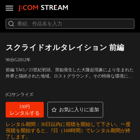
スクライドオルタレイション 前編
96分
G
2012
年
前編 TAO／21世紀初頭、突如発生した大隆起現象により生まれた
外界と隔絶された地域、ロストグラウンド。その特殊な環境に住
む人間の中から、物質を分解し、別物（＝アルター）として再構
声の出演：保志総一朗（カズマ）、緑川 光（劉 鳳）、田村ゆか
成する特殊能力を持つ者、“アルター使い”が現れるようになっ
り（由詑かなみ）、山崎たくみ（君島邦彦）、永島由子（桐生水
(C)サンライズ
た。未開発地区に暮らすアルター使いの少年・カズマは、対アル
守） 他
ター能力者特殊部隊ホーリーの隊員、劉鳳と…。
330円
お気に入りに追加
レンタルする
レンタル期間：30日以内に視聴を開始して下さい。一度
視聴を開始すると、7日（168時間）でレンタル期間が終
了します。