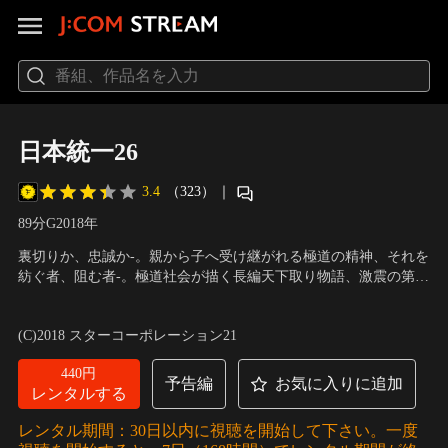
日本統一26
3.4
（323）
｜
89分
G
2018
年
裏切りか、忠誠か-。親から子へ受け継がれる極道の精神、それを
紡ぐ者、阻む者-。極道社会が描く長編天下取り物語、激震の第26
弾！！産廃施設設備における不正を暴くことに成功した氷室（本
出演：本宮泰風、山口祥行、大沢樹生、松田一三、北代高士、小
宮泰風）と田村（山口祥行）。沖縄での内部抗争で命を落とした
柳心、飛鳥凛、水上竜士、三浦浩一、樋口隆則、菅田俊、小沢仁
(C)2018 スターコーポレーション21
侠和会の真栄田の仇を取るべく、琉球会理事長・上原（宮本大
志
／
監督：濱水信
誠）は氷室と田村に相談…。
440円
予告編
お気に入りに追加
レンタルする
レンタル期間：30日以内に視聴を開始して下さい。一度