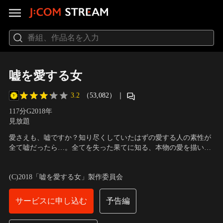
嘘を愛する女
3.2
（53,082）
｜
117分
G
2018
年
見放題
愛さえも、嘘ですか？知り尽くしていたはずの愛する人の素性が
全て嘘だったら…。全てを失った果てに知る、本物の愛を描いた
新たなラブストーリーの傑作が、いま誕生する。TSUTAYA
出演：長澤まさみ、高橋一生、吉田鋼太郎、DAIGO、川栄李奈、
CREATORS’ PROGRAM 2015グランプリ受賞作品！『夫は誰だっ
黒木瞳
／
監督：中江和仁
(C)2018「嘘を愛する女」製作委員会
た？』実在する新聞記事に着想を得た本作、企画者はCM界の若
き才能・中江和仁が監督・脚本を手がける。
サービスに申し込む
予告編