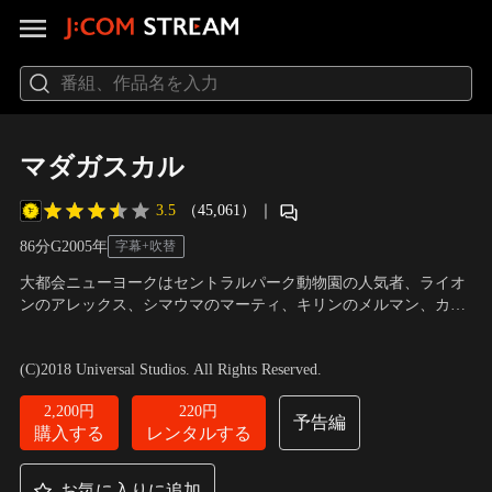
マダガスカル
3.5
（45,061）
｜
86分
G
2005
年
字幕+吹替
大都会ニューヨークはセントラルパーク動物園の人気者、ライオ
ンのアレックス、シマウマのマーティ、キリンのメルマン、カバ
のグロリアは仲良し4頭組。ある日、大自然にあこがれていたマ
声の出演：玉木宏、柳沢慎吾、岡田義徳
／
監督：エリック・ダー
ーティはペンギンズの計画にのって動物園から大脱走！逃げ出し
ネル、トム・マクグラス
(C)2018 Universal Studios. All Rights Reserved.
たマーティを残りの3頭が追いかけたはいいけれど…。
2,200円
220円
予告編
購入する
レンタルする
お気に入りに追加