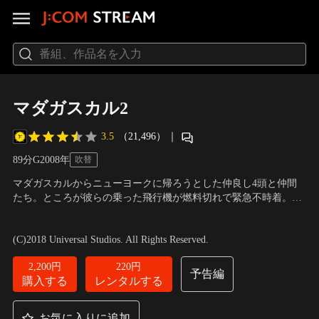
マダガスカル2
3.5
（21,496）
｜
89分
G
2008
年
吹替
マダガスカルからニューヨークに帰ろうとした仲良し4頭と仲間
たち。ところが彼らの乗った飛行機が燃料切れで緊急不時着。辿
り着いたのは、なんと故郷アフリカだった！都会育ちの4頭が初
声の出演：玉木宏、柳沢慎吾、岡田義徳
／
監督：エリック・ダー
めて知る大自然の厳しさ、友情、愛、家族の絆。そして訪れた大
ネル
(C)2018 Universal Studios. All Rights Reserved.
ピンチ！彼らはこの危機に立ち向かい、アフリカの仲間たちを救
えるのか！？笑いと勇気に溢れた大冒険が、今始まる！
2,200円
220円
予告編
購入する
レンタルする
お気に入りに追加