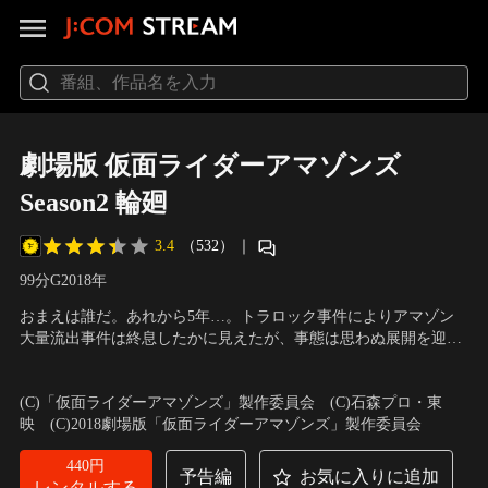
劇場版 仮面ライダーアマゾンズ
Season2 輪廻
3.4
（532）
｜
99分
G
2018
年
おまえは誰だ。あれから5年…。トラロック事件によりアマゾン
大量流出事件は終息したかに見えたが、事態は思わぬ展開を迎え
ていた。アマゾン狩りをしていた千翼は、アマゾンと戦う謎の少
出演：前嶋曜、白本彩奈、藤田富、谷口賢志、武田玲奈、東亜
女・イユと運命的な出会いを果たす。しかし、千翼はまだ知らな
優、三浦孝太、田邊和也、籾木芳仁
／
監督：石田秀範、田崎竜太
(C)「仮面ライダーアマゾンズ」製作委員会 (C)石森プロ・東
い、彼女はアマゾン化した父親に殺され、アマゾンとして蘇った
映 (C)2018劇場版「仮面ライダーアマゾンズ」製作委員会
生体兵器であることを--。
440円
予告編
お気に入りに追加
レンタルする