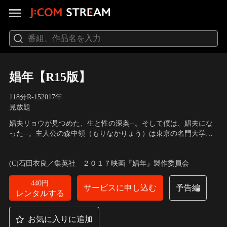
娼年【R15版】
118分
R-15
2017
年
見放題
娼夫リョウが見つめた、生と性の深奥--。そして僕は、娼夫にな
った--。主人公の森中領（もりなかりょう）は東京の名門大学
生。日々の生活や女性との関係に退屈し…。
出演：松坂桃李、真飛聖、冨手麻妙、猪塚健太、桜井ユキ、小柳
友、馬渕英里何、荻野友里、佐々木心音 他
／
監督：三浦大輔
(C)石田衣良／集英社 ２０１７映画『娼年』製作委員会
440円
サービスに申し込む
予告編
レンタルする
お気に入りに追加