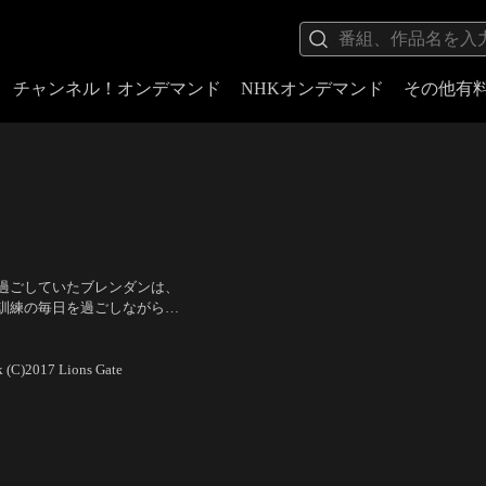
チャンネル！オンデマンド
NHKオンデマンド
その他有
過ごしていたブレンダンは、
訓練の毎日を過ごしながら
。しかしそんな彼らを待ち受
・コシンスキー
k (C)2017 Lions Gate