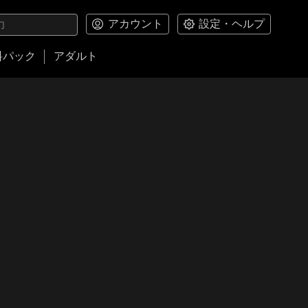
アカウント
設定・ヘルプ
料パック
アダルト