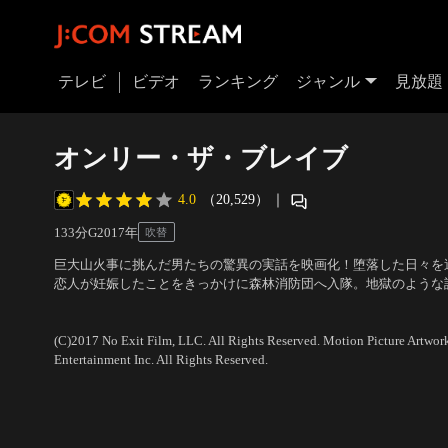
テレビ
ビデオ
ランキング
ジャンル
見放題
オンリー・ザ・ブレイブ
4.0
（20,529）
｜
133分
G
2017
年
吹替
巨大山火事に挑んだ男たちの驚異の実話を映画化！堕落した日々を
恋人が妊娠したことをきっかけに森林消防団へ入隊。地獄のような
も、仲間との信頼を築き、彼らの支えの中で少しずつ成長していく
出演：ジョシュ・ブローリン、マイルズ・テラー
／
監督：ジョセフ
けていたのは、山を丸ごと飲み込むような巨大山火事だった--。
(C)2017 No Exit Film, LLC. All Rights Reserved. Motion Picture Artwor
Entertainment Inc. All Rights Reserved.