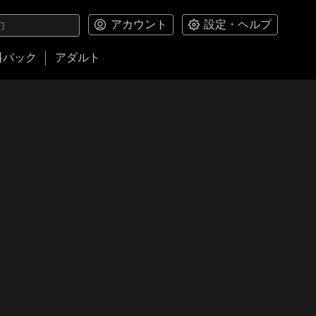
アカウント
設定・ヘルプ
料パック
アダルト