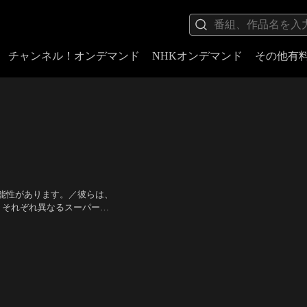
チャンネル！オンデマンド
NHKオンデマンド
その他有
能性があります。／彼らは、
、それぞれ異なるスーパーパ
ブ、伸縮自在なゴム人間のマ
ァイオレット） ほか
／
監
できる長女ヴァイオレット。