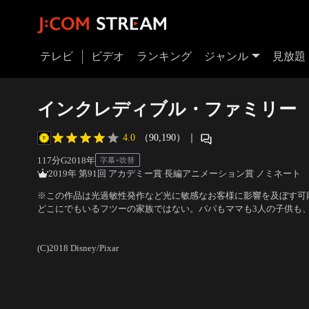
テレビ
ビデオ
ランキング
ジャンル
見放題
インクレディブル・ファミリー
4.0
（90,190）
｜
117分
G
2018
年
字幕+吹替
2019年 第91回 アカデミー賞 長編アニメーション賞 ノミネート
※この作品は光過敏性発作など光に敏感なお客様に影響を及ぼす可
どこにでもいるフツーの家族ではない。パパもママも3人の子供も
ワーを持ったヒーロー家族である。超人的なパワーをもつパパ、ボ
声の出演：三浦友和（ボブ）、黒木瞳（ヘレン）、綾瀬はるか（ヴ
マ、ヘレン、超高速移動できる長男ダッシュと、鉄壁バリアで防御
督：ブラッド・バード
(C)2018 Disney/Pixar