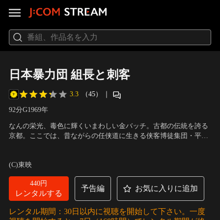
日本暴力団 組長と刺客
3.3
（45）
｜
92分
G
1969
年
なんの栄光、毒色に輝くいまわしい金バッチ。古都の伝統を誇る
京都。ここでは、昔ながらの任侠道に生きる侠客博徒集団・平安
会と、大阪から流れ込んだ新興暴力団・浪華会とが必死の攻防を
出演：鶴田浩二、志村喬、中丸忠雄、野添ひとみ、北林早苗、菅
繰り広げていた…。京都博徒の連合体である平安会の賭場が開か
井一郎
／
監督：佐藤純弥
(C)東映
れていた。その花会の席上で、喜多見組々長が大阪の浪華会の岩
上の乾分に殺される。
440円
予告編
お気に入りに追加
レンタルする
レンタル期間：30日以内に視聴を開始して下さい。一度