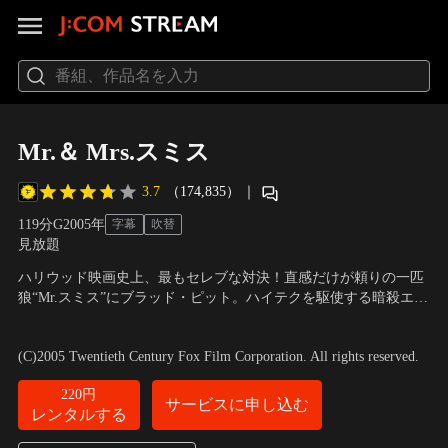
Mr.＆ Mrs.スミス
3.7
（174,835）
｜
119分
G
2005
年
字幕
吹替
見放題
ハリウッド映画史上、最もセレブな対決！直感だけが頼りの一匹
狼“Mr.スミス”にブラッド・ピット。ハイテクを駆使する暗殺エー
ジェント“Mrs. スミス”をアンジェリーナ・ジョリー。人気・実力
出演：ブラッド・ピット、アンジェリーナ・ジョリー、アダム・
ともにトップスター同士が初共演！恋に戦闘に火花を散らす大ヒ
ブロディ、ケリー・ワシントン
／
監督：ダグ・リーマン
(C)2005 Twentieth Century Fox Film Corporation. All rights reserved.
ットスタイリッシュアクション！
220円
サービスに申し込む
レンタルする