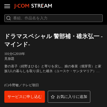
ドラマスペシャル 警部補・碓氷弘一 -
マインド-
101分
G
2018
年
見放題
妻の喜子（紺野まひる）と寄りを戻し、娘の春菜（畑芽育）と家
族3人の暮らしを取り戻した碓氷（ユースケ・サンタマリア）。
妻の理解を得て捜査一課第5係に正式に復帰、夜は早く帰って春
出演：ユースケ・サンタマリア、志田未来、小雪、滝藤賢一、三
菜の好きなオムライスを作る、などと軽々しく約束するが、その
浦貴大、中村ゆり、北村有起哉、紺野まひる、相武紗季、佐野史
(C)今野敏／テレビ朝日
矢先に係長の鈴木（佐野史郎）から召集の電話が入り…。都内で
郎
不動産会社の管理職の男が刺殺され…。
サービスに申し込む
お気に入りに追加