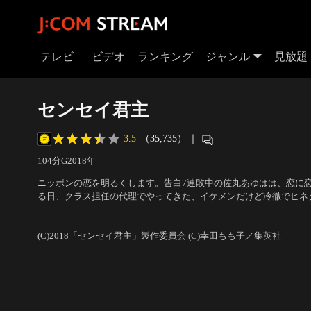
テレビ
ビデオ
ランキング
ジャンル
見放題
センセイ君主
3.5
（35,735）
｜
104分
G
2018
年
ニッポンの恋を明るくします。告白7連敗中の佐丸あゆはは、恋に
る日、クラス担任の代理でやってきた、イケメンだけど冷徹でヒネ
に恋をしてしまう。どんなにバカにされても「絶対に先生をおとし
出演：竹内涼真、浜辺美波、佐藤大樹、川栄李奈、新川優愛、矢本
「そこまで言うならおとしてみなよ」-ここからあゆはの全方向に
まる。
(C)2018「センセイ君主」製作委員会 (C)幸田もも子／集英社