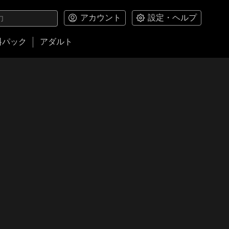
アカウント
設定・ヘルプ
料パック
アダルト