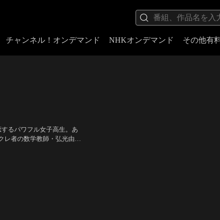
チャンネル！オンデマンド
NHKオンデマンド
その他有
恋するパワフル女子高生。あ
クレ者の数学教師・弘光由貴
てみせます」と大胆発言！
悠馬
／
監督：月川翔
間違った恋の猛アタックが始