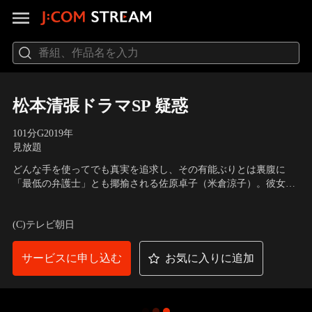
松本清張ドラマSP 疑惑
101分
G
2019
年
見放題
どんな手を使ってでも真実を追求し、その有能ぶりとは裏腹に
「最低の弁護士」とも揶揄される佐原卓子（米倉涼子）。彼女の
もとに弁護士・原山正雄（津川雅彦）から直々の依頼が舞い込ん
出演：米倉涼子、黒木華、余貴美子、板尾創路、永山絢斗、
だ。体調が思わしくないため、ある女性の弁護を引き継いでほし
YOU、勝村政信、伊武雅刀、平泉成、萬田久子、中村梅雀、津川
(C)テレビ朝日
いというのだ。その女性とは、疑惑に満ちた事件の渦中にいる白
雅彦
河球磨子（黒木華）--世間から「鬼クマ」と呼ばれ…。
サービスに申し込む
お気に入りに追加