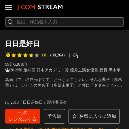
日日是好日
3.8
（38,264）
｜
99分
G
2018
年
2019年 第42回 日本アカデミー賞 優秀主演女優賞 受賞 黒木華
真面目で、理屈っぽくて、おっちょこちょい。そんな典子（黒木
華）は、いとこの美智子（多部未華子）と共に「タダモノじゃな
い」と噂の武田先生（樹木希林）のもとで“お茶”を習う事になっ
出演：黒木華、樹木希林、多部未華子、鶴田真由、鶴見辰吾
／
監
た。先生は挨拶も程々に稽古をはじめるが…。青春の機敏、就職
督：大森立嗣
(C)2018「日日是好日」製作委員会
の挫折、そして大切な人との別れ。人生の居場所が見つからない
典子だが、お茶に通い続けることで、何かが変わっていった…。
440円
予告編
お気に入りに追加
レンタルする