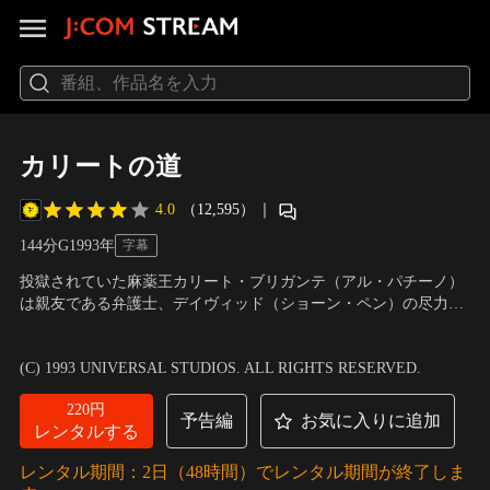
カリートの道
4.0
（12,595）
｜
144分
G
1993
年
字幕
投獄されていた麻薬王カリート・ブリガンテ（アル・パチーノ）
は親友である弁護士、デイヴィッド（ショーン・ペン）の尽力で
出所。引退を決め、計画に向かって動き出したカリートは、別れ
出演：アル・パチーノ、ショーン・ペン、ペネロープ・アン・ミ
た恋人ゲイル（ペネロープ・アン・ミラー）のことを想い続けて
ラー
／
監督：ブライアン・デ・パルマ
(C) 1993 UNIVERSAL STUDIOS. ALL RIGHTS RESERVED.
いた。誰も信用できない汚れきった街と、逃れられない宿命に逆
らっていくカリートに“楽園への脱出”の道は開けるのか？
220円
予告編
お気に入りに追加
レンタルする
レンタル期間：2日（48時間）でレンタル期間が終了しま