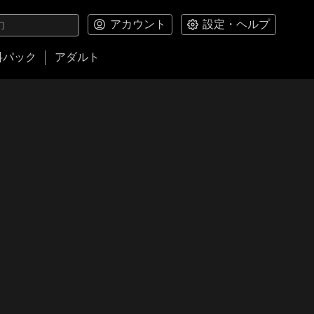
アカウント
設定・ヘルプ
料パック
アダルト