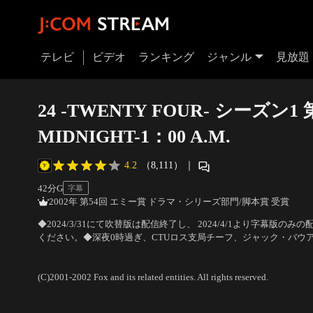
テレビ
ビデオ
ランキング
ジャンル
見放題
24 -TWENTY FOUR- シーズン1 
MIDNIGHT-1：00 A.M.
4.2
（8,111）
｜
42分
G
字幕
2002年 第54回 エミー賞 ドラマ・シリーズ部門/脚本賞 受賞
◆2024/3/31にて吹替版は配信終了し、 2024/4/1より字幕版の
ください。◆深夜0時過ぎ、CTUロス支局チーフ、ジャック・バウ
大統領候補のパーマー上院議員の暗殺計画が発覚したのだ。山場は
出演：キーファー・サザーランド、レスリー・ホープ、エリシャ・
間。
(C)2001-2002 Fox and its related entities. All rights reserved.