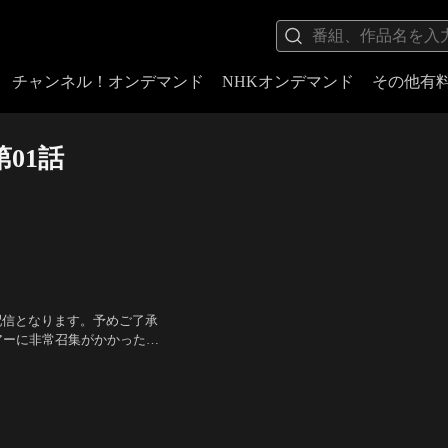
チャンネル！オンデマンド
NHKオンデマンド
その他有
第01話
みの配信となります。予めご了承
アーに非常召集がかかった。
大統領予備選の今日、24時
カスバート