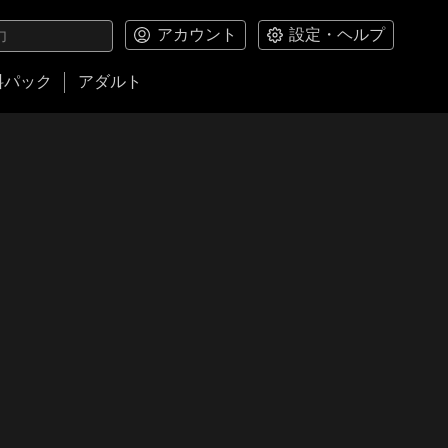
アカウント
設定・ヘルプ
料パック
アダルト