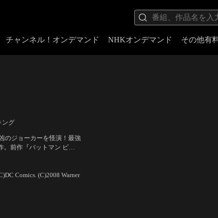
チャンネル！オンデマンド
NHKオンデマンド
その他有
キング
最凶のジョーカーを怪演！最強
作。前作『バットマン ビギ
はなく、芸術性の伴うドラマ
 ほか
／
監督：クリストフ
見！
 (C)DC Comics. (C)2008 Warner