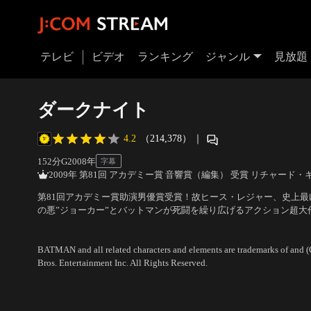
テレビ
ビデオ
ランキング
ジャンル
見放題
ダークナイト
4.2
（214,378）
｜
152分
G
2008
年
字幕
2009年 第81回 アカデミー賞 音響賞（編集） 受賞 リチャード・
第81回アカデミー賞助演男優賞受賞！故ヒース・レジャー、史上
の悪”ジョーカー”とバットマンが死闘を繰り広げるアクション超大
ンズ』の続編という位置づけながら、世界観はもうヒーローもので
出演：クリスチャン・ベール、マイケル・ケイン、ヒース・レジャー
と言える力作！”ジョーカー”演じる故ヒース・レジャーの演技は必
ァー・ノーラン
BATMAN and all related characters and elements are trademarks of and
Bros. Entertainment Inc. All Rights Reserved.