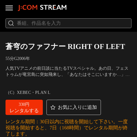
蒼穹のファフナー RIGHT OF LEFT
55分
G
2006
年
人気TVアニメの前日談に当たるTVスペシャル。あの日、フェス
トゥムが竜宮島に突如飛来し、「あなたはそこにいますか…」と
問いかけたあの日から、1年前。総士や一騎たちのI学年上級生で
声の出演：宮野真守（将陵僚）、甲斐田裕子（生駒祐未）、木村
ある、将陵僚たちが通う竜宮島中学校では、季節外れの卒業式が
亜希子（蔵前果林）
（C）XEBEC・PLAN L
行われていた…。そう、それは彼らを待ち受ける運命の序章であ
った…。
330円
お気に入りに追加
レンタルする
レンタル期間：30日以内に視聴を開始して下さい。一度
視聴を開始すると、7日（168時間）でレンタル期間が終
了します。