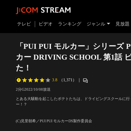
テレビ
ビデオ
ランキング
ジャンル
見放題
「PUI PUI モルカー」シリーズ PU
カー DRIVING SCHOOL 第1
た！
3.8
（1,371）
｜
2分
G
2022/10/08放送
とある大騒動を起こしたポテトたちは、ドライビングスクールに行
ー！？
(C)見里朝希／PUI PUI モルカーDS製作委員会