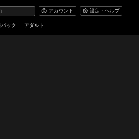
アカウント
設定・ヘルプ
料パック
アダルト