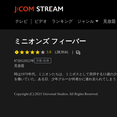
テレビ
ビデオ
ランキング
ジャンル
見放題
ミニオンズ フィーバー
3.8
（28,914）
｜
87分
G
2022
年
字幕+吹替
見放題
時は1970年代。ミニオンたちは、ミニボスとして崇拝する11歳の
を働いていた。ある日、少年グルーが何者かに連れ去られてしまう
するケビン・スチュアート・ボブは、ある事件をきっかけにカンフ
声の出演：笑福亭鶴瓶（グルー）、市村正親（ワイルド・ナックル
入りを志願する。それは、幾重もの試練が待ち受ける、険しき道の
トム） 他
／
監督：カイル・バルダ
Copyright (C) 2021 Universal Studios. All Rights Reserved.