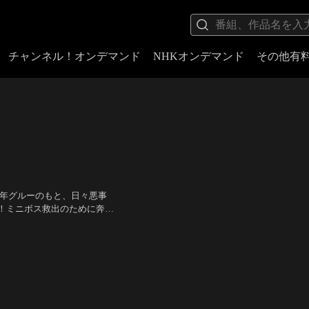
チャンネル！オンデマンド
NHKオンデマンド
その他有
少年グルーのもと、日々悪事
！ミニボス救出のために奔走
ー・マスターと出会い、弟子
ズ）、尾野真千子（ベル・ボ
始まりだった…。