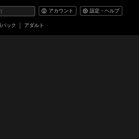
アカウント
設定・ヘルプ
料パック
アダルト