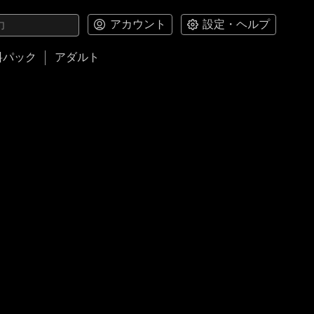
アカウント
設定・ヘルプ
料パック
アダルト