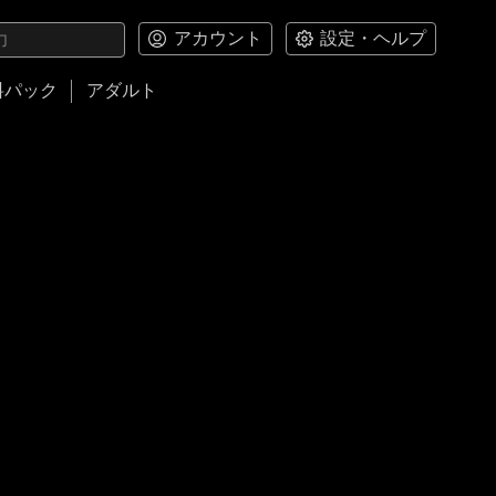
アカウント
設定・ヘルプ
料パック
アダルト