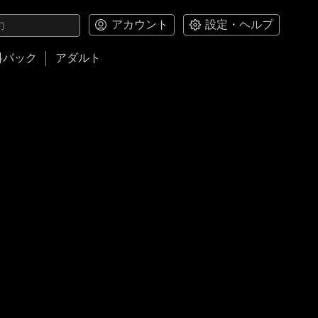
アカウント
設定・ヘルプ
料パック
アダルト