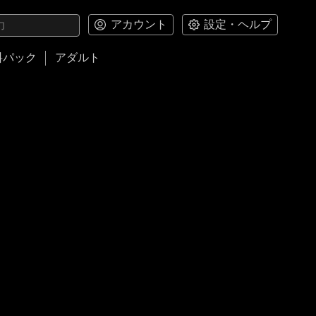
アカウント
設定・ヘルプ
料パック
アダルト