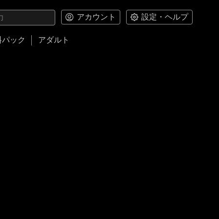
アカウント
設定・ヘルプ
料パック
アダルト