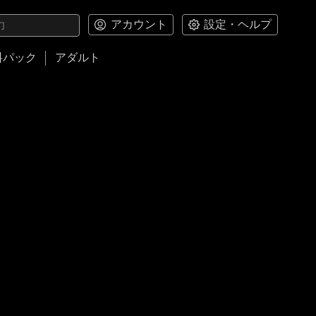
アカウント
設定・ヘルプ
料パック
アダルト