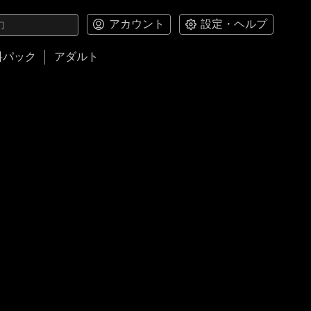
アカウント
設定・ヘルプ
料パック
アダルト