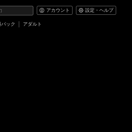
アカウント
設定・ヘルプ
料パック
アダルト