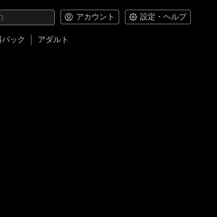
アカウント
設定・ヘルプ
料パック
アダルト