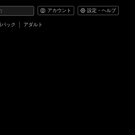
アカウント
設定・ヘルプ
料パック
アダルト