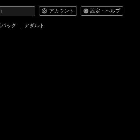
アカウント
設定・ヘルプ
料パック
アダルト